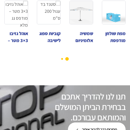
מפת שולחן
שמשיה
קוביות ספוג
אוהל גזיבו
מודפסת
אלומיניום
לישיבה
3×3 מטר –
מקצועית
ממותגות
מודפס גג
ממותגת – 5
מלא
מטר
תנו לנו להדריך אתכם
בבחירת הביתן המושלם
והמותאם עבורכם.
מחכים כבר להכיר אותך