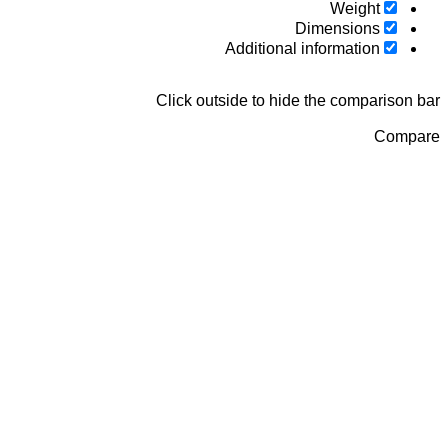
Weight
Dimensions
Additional information
Click outside to hide the compariso
Com