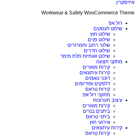
קרין
Workwear & Safety WooCommerce T
רול אפ
שילוט לעסקים
שילוט חוץ
שילוט פנים
שלטי רחוב ותמרורים
שילוט חדרים
שילוט ואותיות תלת מימד
מתקני תצוגה
קירות מוארים
קירות עיתונאים
דוכני נואמים
דלפקים ופודיומים
קירות טראס
מתקני רול אפ
עיצוב תערוכות
קירות מוארים
ביתנים בנויים
ביתני טראס
אירועי חוץ
קירות עיתונאים
קירות טראס