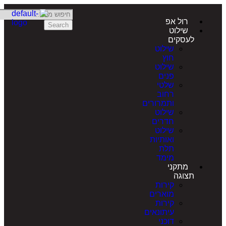
רול אפ
Search
שילוט
לעסקים
שילוט
חוץ
שילוט
פנים
שלטי
רחוב
ותמרורים
שילוט
חדרים
שילוט
ואותיות
תלת
מימד
מתקני
תצוגה
קירות
מוארים
קירות
עיתונאים
דוכני