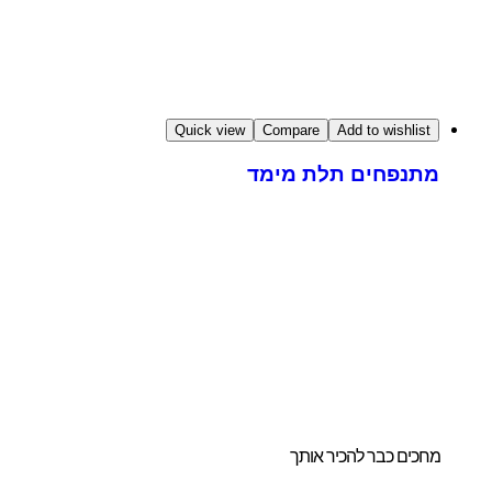
Quick view
Compare
Add to wishlist
מתנפחים תלת מימד
ו לנו להדריך אתכם
חירת הביתן
ושלם והמותאם
ורכם.
מחכים כבר להכיר אותך