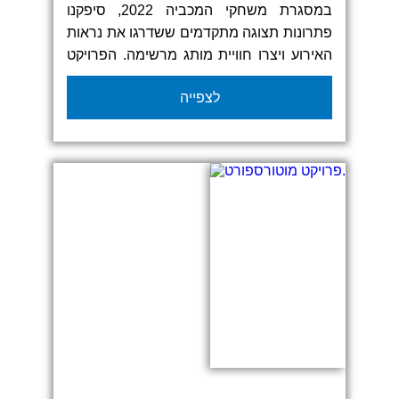
במסגרת משחקי המכביה 2022, סיפקנו
פתרונות תצוגה מתקדמים ששדרגו את נראות
האירוע ויצרו חוויית מותג מרשימה. הפרויקט
כלל גזיבואים ממותגים, דגלים, שולחנות,
לצפייה
חיפויים מותאמים אישית ועוד מגוון אלמנטים
עיצוביים. העיצוב הצבעוני והחדשני תרם
לאווירה דינמית וספורטיבית, תוך שמירה על
נראות מקצועית ומרשימה המתאימה לאירוע
בינלאומי בסדר גודל כזה.