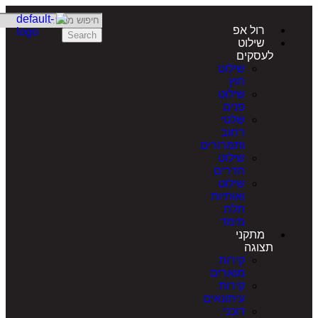
רול אפ
Search
שילוט
לעסקים
שילוט
חוץ
שילוט
פנים
שלטי
רחוב
ותמרורים
שילוט
חדרים
שילוט
ואותיות
תלת
מימד
מתקני
תצוגה
קירות
מוארים
קירות
עיתונאים
דוכני