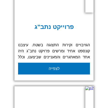
פרוייקט נתב"ג
הגזיבויים וקירות התצוגה בשטח. עיצבנו
קונספט אחיד ומרשים פרויקט נתב"ג היה
אחד המאתגרים והמעניינים שביצענו, וכלל
מיתוג מלא לכל הדגלים, ששיקף את ערכי
לצפייה
המותג והאווירה של המקום, תוך הקפדה על
נראות מוקפדת וייצוג מקצועי. התוצאה הייתה
שילוב של צבעים, מסרים וגרפיקה חזקה
שיצרה נוכחות בולטת ושפה ויזואלית אחידה
בכל האלמנטים.