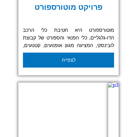
פרויקט מוטורספורט
מוטורספורט היא חטיבת כלי הרכב
הדו-גלגליים, כלי הפנאי והספורט של קבוצת
לובינסקי, המציעה מגוון אופנועים, קטנועים,
אופנועי שטח וטרקטורונים. במסגרת
לצפייה
הפרויקט, סיפקנו למותג מגוון רחב של
פתרונות תצוגה ממותגים, כולל גזיבואים,
אוהלים מתנפחים, דגלים, מפות ועוד, על מנת
ליצור נראות מרשימה וחוויית מותג עוצמתית.