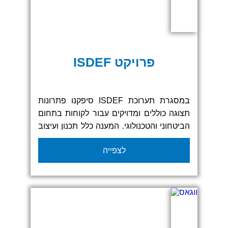
פרויקט ISDEF
במסגרת תערוכת ISDEF סיפקנו פתרונות
תצוגה כוללים ומדויקים עבור לקוחות בתחום
הביטחוני והטכנולוגי. המענה כלל תכנון ועיצוב
של קירות תצוגה מותאמים אישית, הדפסות
לצפייה
בקנה מידה גדול, שילוט חזותי, ומערכות
תצוגה פונקציונליות שתומכות בחוויית
מבקרים אופטימלית.
העבודה כללה התאמה מלאה לשפה המותגית
של כל גוף מציג, תוך הקפדה על אחידות
גרפית, נראות מקצועית ועמידה בתנאי תצוגה
משתנים.