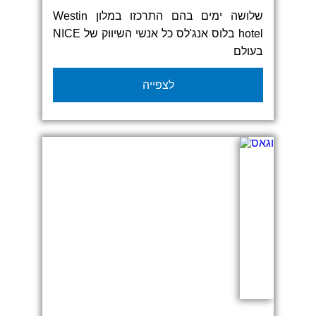
שלושה ימים בהם התרכזו במלון Westin
hotel בלוס אנג'לס כל אנשי השיווק של NICE
בעולם
מאנשי מכירות ועד למנהלי שיווק ומותגים
לצפייה
ולשדרה הניהולית הבכירה של החברה.
סניף איזי סקרין בלאס ווגאס היה אמון על
המיתוג של אלמנטים רבים באירוע הזה.
היכולת שלנו לנהל את זה הן מול אנשי החברה
בישראל על ידי הצוות המקומי, והן מול אנשי
החברה בארה"ב על ידי האנשים שלנו שם
איפשרה לנו לייצר תוצאות מדהימות ולתת
לכולם להרגיש בבית, גם פה, וגם שם..