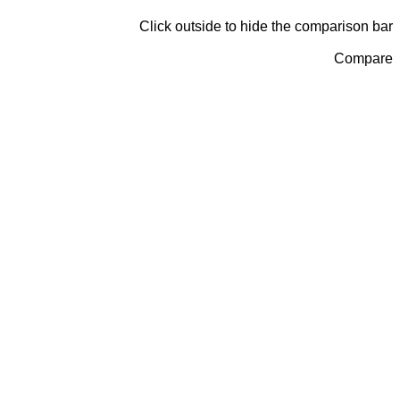
Click outside to hide the compariso
Com