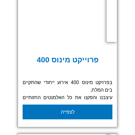
פרוייקט מינוס 400
בפרויקט מינוס 400 אירוע ייחודי שהתקיים
בים המלח,
עיצבנו והפקנו את כל האלמנטים החזותיים
המרכזיים, כולל שערי הזנקה, גזיבואים
לצפייה
ממותגים ודגלים מרשימים.
השילוב בין עיצוב מוקפד לחומרים עמידים
בתנאי חוץ תרם ליצירת אווירה מקצועית