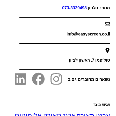
פר טלפון
073-3329498
info@easyscreen.co
 7, ראשון לציון
רים מחוברים גם ב
ות מוצר
גזי תאורה
ארגז תאורה אלומיניום