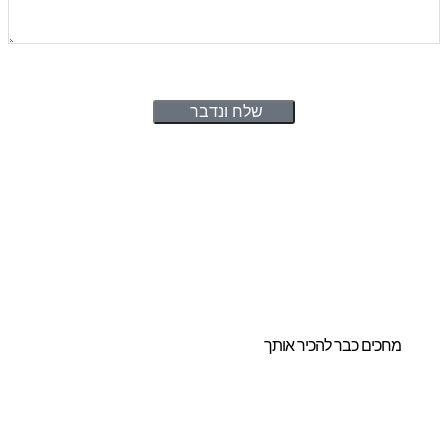
שלח ונדבר
ו לנו להדריך אתכם
חירת הביתן
ושלם והמותאם
ורכם.
מחכים כבר להכיר אותך