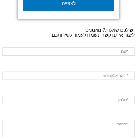
לצפייה
מהחזון שלנו ב'איזי סקרין' ליצירת חוויות מותג
בלתי נשכחות, סיפקנו פתרונות תצוגה
מדהימים לכל האירוע, תוך שילוב עיצוב גרפי
מתקדם ואלמנטים ויזואליים מרשימים.
ם שאלות? מוזמנים
הפרויקט כלל הפקת קירות תצוגה ומסכים
 איתנו קשר ונשמח לעמוד לשירותכם.
דיגיטליים ממותגים, שילוט חכם ואינטראקטיבי
להכוונת הקהל, מתקני תצוגה מודולריים
לנראות בולטת של הזוכים והפרויקטים, עיצוב
והדפסת חומרים שיווקיים כולל הזמנות
ותפריטים, וניהול קו עיצובי אחיד לכל
האלמנטים החזותיים באירוע. התוצאה היא
חוויית משתמש אלגנטית ויוקרתית ששיקפה
את הרמה הגבוהה של האירוע והעניקה לזוכים
ולמשתתפים במה מושלמת לחגוג את
הישגיהם. ההפקה כולה הייתה של רותם שדה
הפקות, שתרמה רבות להצלחת האירוע עם
הפיקוד המקצועי והניהול המוצלח של כל
האלמנטים הלוגיסטיים וההפקתיים.