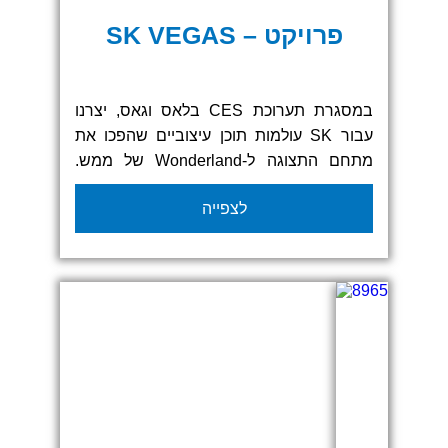
פרויקט – SK VEGAS
במסגרת תערוכת CES בלאס וגאס, יצרנו
עבור SK עולמות תוכן עיצוביים שהפכו את
מתחם התצוגה ל-Wonderland של ממש.
הפרויקט כלל עיצוב והפקה של אלמנטים
לצפייה
גרפיים חווייתיים, שילוט מואר, מתחמי
אינטראקציה, דלפקים ממותגים, אלמנטים
תלת־ממדיים, ריצוף גרפי מודפס וגרפיקה
קונספטואלית שעטפה את כל האזור.
הקפדנו על צבעוניות צעירה ונועזת, אווירה
רטרואית-פופית עם קריצה לעולמות הפאן
והטכנולוגיה – תוך התאמה מלאה לחזון
המותג.
בפרויקט הזה הפכנו שטח תצוגה למתחם
חווייתי שבלתי אפשרי להתעלם ממנו.