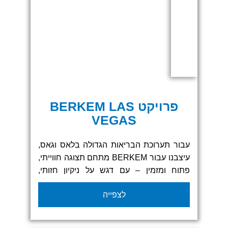
פרויקט BERKEM LAS
VEGAS
עבור תערוכת הבריאות הגדולה בלאס וגאס,
עיצבנו עבור BERKEM מתחם תצוגה חווייתי,
פתוח ומזמין – עם דגש על ניקיון חזותי,
צבעוניות מדויקת ומסרים ברורים.
לצפייה
הביתן כלל קירות תוכן בהדפסה אישית,
מערכת שילוט היקפית, גרפיקה תלת־ממדית
ועיצוב גרפי מוקפד שיצר מראה חדשני לצד