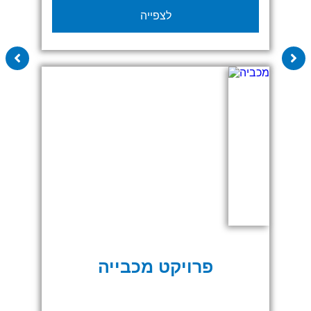
לצפייה
ועד הביצוע בשטח כלל התהליך בוצע תוך
התאמה מדויקת לצרכים של הלקוחות ולשפה
החזותית של האירוע.
יצרנו קירות תצוגה מודפסים ודלפקים
ממותגים סיפקנו פתרונות שילוט בהתאמה
אישית, ביתנים לחלק מהחברות אשר הציגו
במתחם הלאונצ' ועיצבנו מתחם אחיד והרמוני
ששידר מקצועיות וחדשנות כל פרט בפרויקט
תוכנן בקפידה מתוך מטרה ליצור חוויית מותג
שלמה ובולטת בשטח שתחבר בין
המשתתפים ותשאיר רושם חזק גם
לאחר סיום האירוע
פרויקט מכבייה