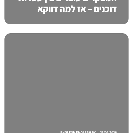
דוכנים – אז למה דווקא
אצלכם הם יעצרו? הכוח של
סטנד לתערוכה ביצירת
רושם שמוביל לתוצאות
ENGLESH ENGLESH
BY
31/05/2026