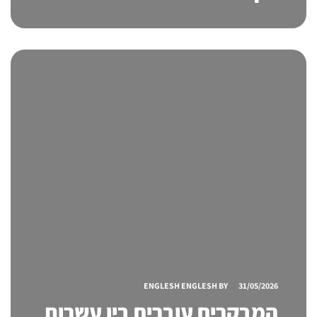
מחדש? היתרונות של עיצוב
ביתן מודולארי לתערוכה
ENGLESH ENGLESH
BY
31/05/2026
המבקרים עוברים בין עשרות