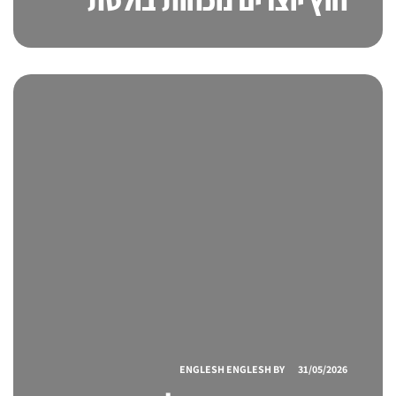
חוץ יוצרים נוכחות בולטת
במרחב הציבורי
ENGLESH ENGLESH
BY
31/05/2026