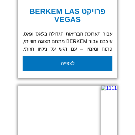
פרויקט BERKEM LAS
VEGAS
עבור תערוכת הבריאות הגדולה בלאס וגאס,
עיצבנו עבור BERKEM מתחם תצוגה חווייתי,
פתוח ומזמין – עם דגש על ניקיון חזותי,
צבעוניות מדויקת ומסרים ברורים.
לצפייה
הביתן כלל קירות תוכן בהדפסה אישית,
מערכת שילוט היקפית, גרפיקה תלת־ממדית
ועיצוב גרפי מוקפד שיצר מראה חדשני לצד
תחושת טבע וניקיון – בדיוק כפי שמסמלת
החברה עצמה.