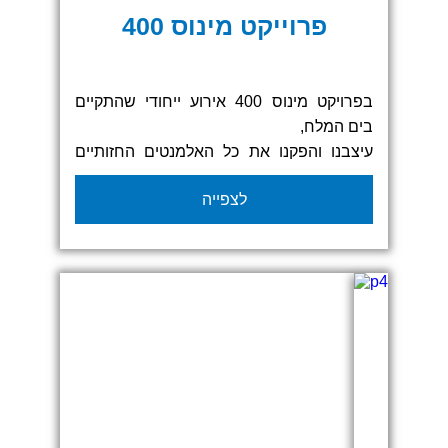
פרוייקט מינוס 400
בפרויקט מינוס 400 אירוע ייחודי שהתקיים
בים המלח,
עיצבנו והפקנו את כל האלמנטים החזותיים
המרכזיים, כולל שערי הזנקה, גזיבואים
לצפייה
ממותגים ודגלים מרשימים.
השילוב בין עיצוב מוקפד לחומרים עמידים
בתנאי חוץ תרם ליצירת אווירה מקצועית
וסוחפת באירוע שכולו איזי סקרין.