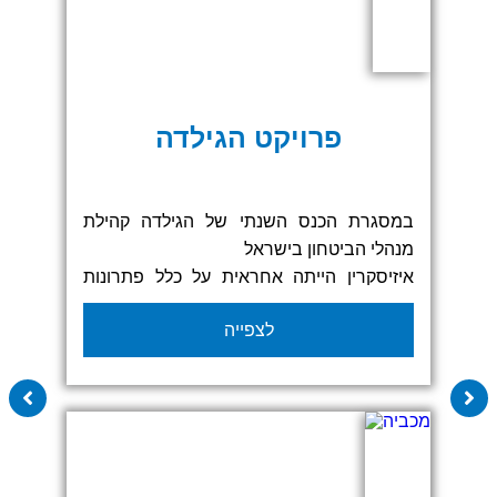
פרויקט הגילדה
במסגרת הכנס השנתי של הגילדה קהילת
מנהלי הביטחון בישראל
איזיסקרין הייתה אחראית על כלל פתרונות
המיתוג והתצוגה באירוע החל משלב הקונספט
לצפייה
ועד הביצוע בשטח כלל התהליך בוצע תוך
התאמה מדויקת לצרכים של הלקוחות ולשפה
החזותית של האירוע.
יצרנו קירות תצוגה מודפסים ודלפקים
ממותגים סיפקנו פתרונות שילוט בהתאמה
אישית, ביתנים לחלק מהחברות אשר הציגו