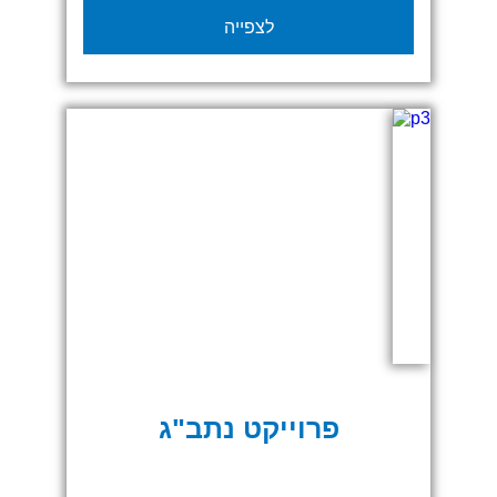
אופנועי שטח וטרקטורונים. במסגרת
לצפייה
הפרויקט, סיפקנו למותג מגוון רחב של
פתרונות תצוגה ממותגים, כולל גזיבואים,
אוהלים מתנפחים, דגלים, מפות ועוד, על מנת
ליצור נראות מרשימה וחוויית מותג עוצמתית.
פרוייקט נתב"ג