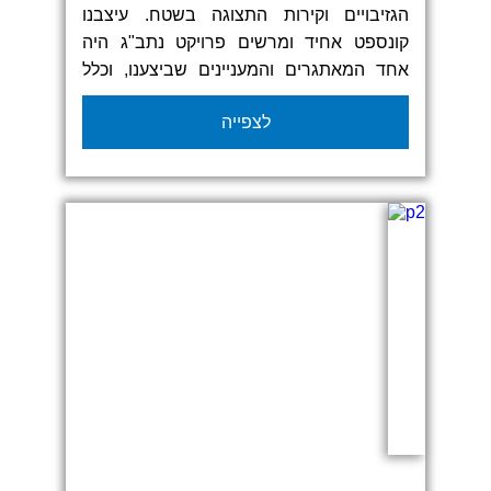
הגזיבויים וקירות התצוגה בשטח. עיצבנו
קונספט אחיד ומרשים פרויקט נתב"ג היה
אחד המאתגרים והמעניינים שביצענו, וכלל
מיתוג מלא לכל הדגלים, ששיקף את ערכי
לצפייה
המותג והאווירה של המקום, תוך הקפדה על
נראות מוקפדת וייצוג מקצועי. התוצאה הייתה
שילוב של צבעים, מסרים וגרפיקה חזקה
שיצרה נוכחות בולטת ושפה ויזואלית אחידה
בכל האלמנטים.