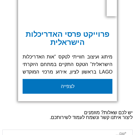
פרוייקט פרסי האדריכלות
הישראלית
מיתוג ועיצוב חווייתי לטקס "אות האדריכלות
הישראלית" הטקס התקיים במתחם היוקרתי
LAGO בראשון לציון, אירוע מרכזי המוקדש
למצוינות אדריכלית וחדשנות תכנונית. כחלק
לצפייה
מהחזון שלנו ב'איזי סקרין' ליצירת חוויות מותג
בלתי נשכחות, סיפקנו פתרונות תצוגה
מדהימים לכל האירוע, תוך שילוב עיצוב גרפי
מתקדם ואלמנטים ויזואליים מרשימים.
ם שאלות? מוזמנים
הפרויקט כלל הפקת קירות תצוגה ומסכים
 איתנו קשר ונשמח לעמוד לשירותכם.
דיגיטליים ממותגים, שילוט חכם ואינטראקטיבי
להכוונת הקהל, מתקני תצוגה מודולריים