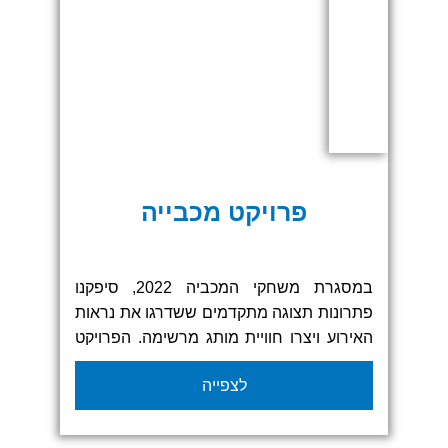
במתחם הלאונצ' ועיצבנו מתחם אחיד והרמוני
ששידר מקצועיות וחדשנות כל פרט בפרויקט
תוכנן בקפידה מתוך מטרה ליצור חוויית מותג
שלמה ובולטת בשטח שתחבר בין
המשתתפים ותשאיר רושם חזק גם
לאחר סיום האירוע
פרויקט מכבייה
במסגרת משחקי המכביה 2022, סיפקנו
פתרונות תצוגה מתקדמים ששדרגו את נראות
האירוע ויצרו חוויית מותג מרשימה. הפרויקט
כלל גזיבואים ממותגים, דגלים, שולחנות,
לצפייה
חיפויים מותאמים אישית ועוד מגוון אלמנטים
עיצוביים. העיצוב הצבעוני והחדשני תרם
לאווירה דינמית וספורטיבית, תוך שמירה על