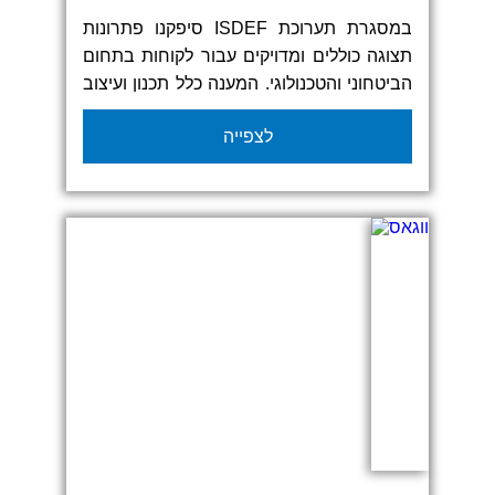
במסגרת תערוכת ISDEF סיפקנו פתרונות
תצוגה כוללים ומדויקים עבור לקוחות בתחום
הביטחוני והטכנולוגי. המענה כלל תכנון ועיצוב
של קירות תצוגה מותאמים אישית, הדפסות
לצפייה
בקנה מידה גדול, שילוט חזותי, ומערכות
תצוגה פונקציונליות שתומכות בחוויית
מבקרים אופטימלית.
העבודה כללה התאמה מלאה לשפה המותגית
של כל גוף מציג, תוך הקפדה על אחידות
גרפית, נראות מקצועית ועמידה בתנאי תצוגה
משתנים.