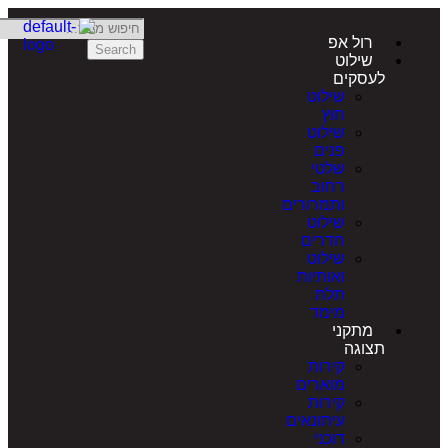
רול אפ
Search
שילוט
לעסקים
שילוט
חוץ
שילוט
פנים
שלטי
רחוב
ותמרורים
שילוט
חדרים
שילוט
ואותיות
תלת
מימד
מתקני
תצוגה
קירות
מוארים
קירות
עיתונאים
דוכני