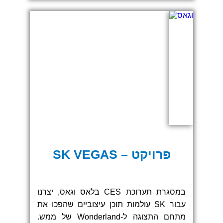
המיתוג של אלמנטים רבים באירוע הזה.
היכולת שלנו לנהל את זה הן מול אנשי החברה
בישראל על ידי הצוות המקומי, והן מול אנשי
החברה בארה"ב על ידי האנשים שלנו שם
איפשרה לנו לייצר תוצאות מדהימות ולתת
לכולם להרגיש בבית, גם פה, וגם שם..
פרויקט – SK VEGAS
במסגרת תערוכת CES בלאס וגאס, יצרנו
עבור SK עולמות תוכן עיצוביים שהפכו את
מתחם התצוגה ל-Wonderland של ממש.