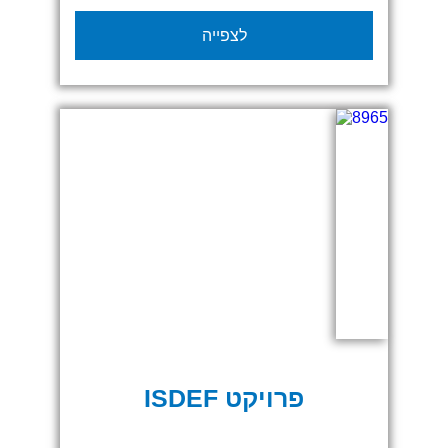
הפרויקט כלל עיצוב והפקה של אלמנטים
לצפייה
גרפיים חווייתיים, שילוט מואר, מתחמי
אינטראקציה, דלפקים ממותגים, אלמנטים
תלת־ממדיים, ריצוף גרפי מודפס וגרפיקה
קונספטואלית שעטפה את כל האזור.
הקפדנו על צבעוניות צעירה ונועזת, אווירה
רטרואית-פופית עם קריצה לעולמות הפאן
והטכנולוגיה – תוך התאמה מלאה לחזון
המותג.
בפרויקט הזה הפכנו שטח תצוגה למתחם
חווייתי שבלתי אפשרי להתעלם ממנו.
פרויקט ISDEF