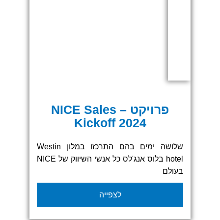
פרויקט – NICE Sales
Kickoff 2024
שלושה ימים בהם התרכזו במלון Westin
hotel בלוס אנג'לס כל אנשי השיווק של NICE
בעולם
מאנשי מכירות ועד למנהלי שיווק ומותגים
לצפייה
ולשדרה הניהולית הבכירה של החברה.
סניף איזי סקרין בלאס ווגאס היה אמון על