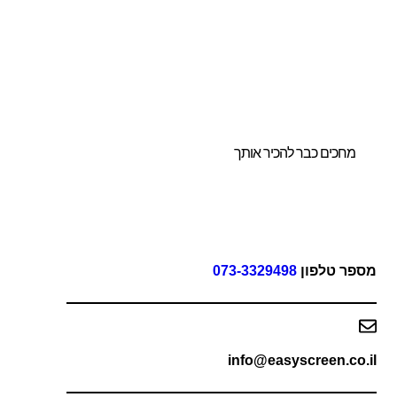
ו לנו להדריך אתכם
חירת הביתן
ושלם והמותאם
ורכם.
מחכים כבר להכיר אותך
פר טלפון
073-3329498
info@easyscreen.co