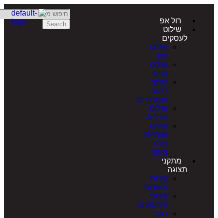
רול אפ
Search
שילוט
לעסקים
שילוט
חוץ
שילוט
פנים
שלטי
רחוב
ותמרורים
שילוט
חדרים
שילוט
ואותיות
תלת
מימד
מתקני
תצוגה
קירות
מוארים
קירות
עיתונאים
דוכני