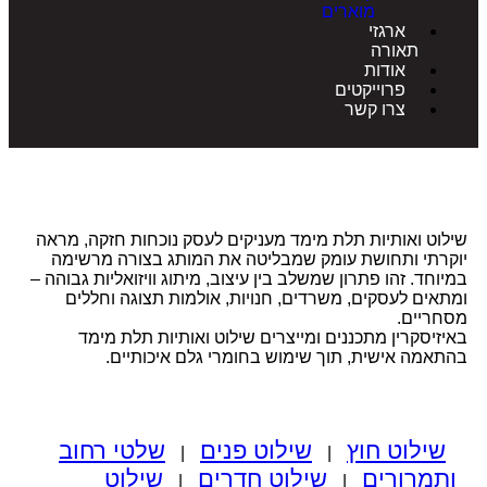
מוארים
ארגזי
תאורה
אודות
פרוייקטים
צרו קשר
ט ואותיות תלת מימד מעניקים לעסק נוכחות חזקה, מראה
רתי ותחושת עומק שמבליטה את המותג בצורה מרשימה
חד. זהו פתרון שמשלב בין עיצוב, מיתוג וויזואליות גבוהה –
ים לעסקים, משרדים, חנויות, אולמות תצוגה וחללים
ריים.
יסקרין מתכננים ומייצרים שילוט ואותיות תלת מימד
מה אישית, תוך שימוש בחומרי גלם איכותיים.
ילוט חוץ
שילוט פנים
שלטי רחוב
|
|
מרורים
שילוט חדרים
שילוט
|
|