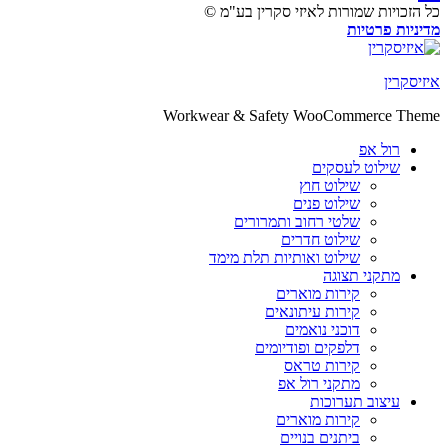
זכויות שמורות לאיזי סקרין בע"מ ©
יות פרטיות
קרין
Workwear & Safety WooCommerce T
רול אפ
שילוט לעסקים
שילוט חוץ
שילוט פנים
שלטי רחוב ותמרורים
שילוט חדרים
שילוט ואותיות תלת מימד
מתקני תצוגה
קירות מוארים
קירות עיתונאים
דוכני נואמים
דלפקים ופודיומים
קירות טראס
מתקני רול אפ
עיצוב תערוכות
קירות מוארים
ביתנים בנויים