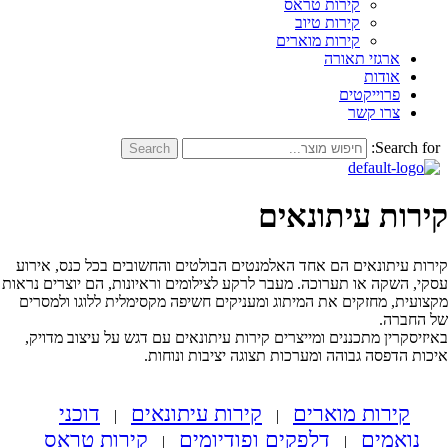
קירות טראס
קירות טיוב
קירות מוארים
ארגזי תאורה
אודות
פרוייקטים
צרו קשר
Search
Search
ות עיתונאים
 עיתונאים הם אחד האלמנטים הבולטים והחשובים בכל כנס, אירוע
השקה או תערוכה. מעבר לרקע לצילומים וראיונות, הם יוצרים נראות
ית, מחזקים את המיתוג ומעניקים חשיפה מקסימלית ללוגו ולמסרים
ברה.
קרין מתכננים ומייצרים קירות עיתונאים עם דגש על עיצוב מדויק,
הדפסה גבוהה ומערכות תצוגה יציבות ונוחות.
קירות מוארים
קירות עיתונאים
דוכני
|
|
ואמים
דלפקים ופודיומים
קירות טראס
|
|