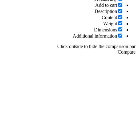
Add to cart
Description
Content
Weight
Dimensions
Additional information
Click outside to hide the compariso
Com