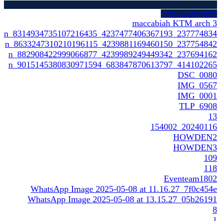
וץ והצעת מחיר
maccabiah KTM ar
237774834_4237477406367193_83149
237754842_4239881169460150_86332
237694162_4239989249449342_8829
414102265_683847870613797_90151
DSC_0
IMG_0
IMG_0
TLP_6
20240116_
HOWD
HOWD
Eventeam1
WhatsApp Image 2025-05-08 at 11.16.27_7f0c
WhatsApp Image 2025-05-08 at 13.15.27_05b2