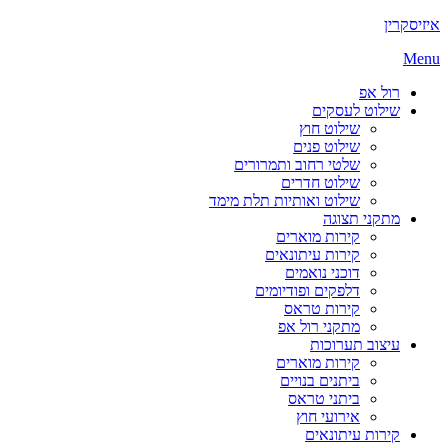
קרין
M
רול אפ
שילוט לעסקים
שילוט חוץ
שילוט פנים
שלטי רחוב ותמרורים
שילוט חדרים
שילוט ואותיות תלת מימד
מתקני תצוגה
קירות מוארים
קירות עיתונאים
דוכני נואמים
דלפקים ופודיומים
קירות טראס
מתקני רול אפ
עיצוב תערוכות
קירות מוארים
ביתנים בנויים
ביתני טראס
אירועי חוץ
קירות עיתונאים