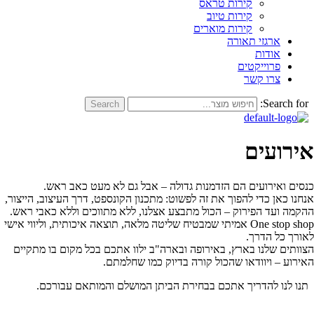
קירות טראס
קירות טיוב
קירות מוארים
ארגזי תאורה
אודות
פרוייקטים
צרו קשר
Search
Search
ועים
 ואירועים הם הזדמנות גדולה – אבל גם לא מעט כאב ראש
.
כאן כדי להפוך את זה לפשוט: מתכנון הקונספט, דרך העיצוב, הייצור,
 ועד הפירוק – הכול מתבצע אצלנו, ללא מתווכים וללא כאבי ראש
.
One stop
אמיתי שמבטיח שליטה מלאה, תוצאה איכותית, וליווי אישי
 כל הדרך
.
ים שלנו בארץ, באירופה ובארה"ב ילוו אתכם בכל מקום בו מתקיים
 – ויוודאו שהכול קורה בדיוק כמו שחלמתם
.
לנו להדריך אתכם בבחירת הביתן המושלם והמותאם עבורכם.