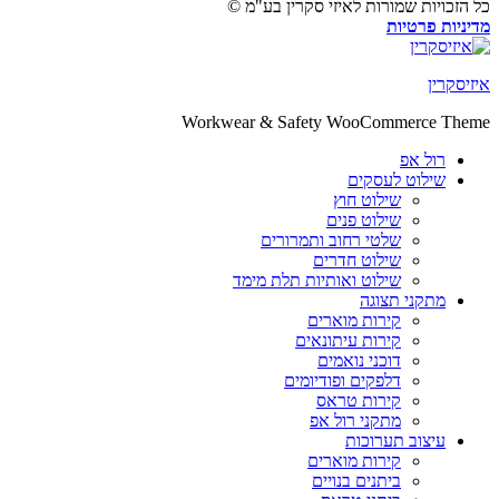
זכויות שמורות לאיזי סקרין בע"מ ©
יות פרטיות
קרין
Workwear & Safety WooCommerce T
רול אפ
שילוט לעסקים
שילוט חוץ
שילוט פנים
שלטי רחוב ותמרורים
שילוט חדרים
שילוט ואותיות תלת מימד
מתקני תצוגה
קירות מוארים
קירות עיתונאים
דוכני נואמים
דלפקים ופודיומים
קירות טראס
מתקני רול אפ
עיצוב תערוכות
קירות מוארים
ביתנים בנויים