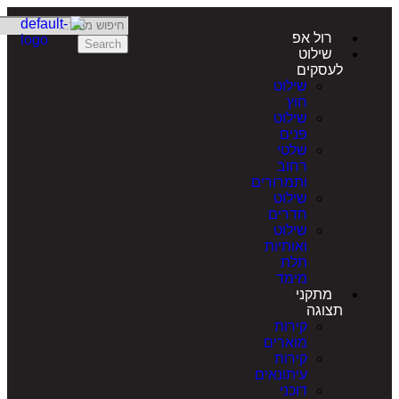
רול אפ
Search
שילוט
לעסקים
שילוט
חוץ
שילוט
פנים
שלטי
רחוב
ותמרורים
שילוט
חדרים
שילוט
ואותיות
תלת
מימד
מתקני
תצוגה
קירות
מוארים
קירות
עיתונאים
דוכני