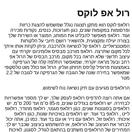
 אפ לוקס
 לוקס הוא מתקן תצוגה נגלל שמשמש להצגת כרזות
מות במקומות שונים, כגון תערוכות, כנסים, נקודות מכירה
 רולאפ מאפשר להבליט את המותג, המוצר או השירות שלך
 יעילה ומקצועית, ולהשאיר רושם חיובי על הלקוחות
ציאליים. רולאפ קל לנשיאה ולהרכבה, וניתן לקחת אותו איתך
קום שתרצה. רולאפ מורכב מבסיס אלומיניום יוקרתי עם
 חדשני שלא תראה בכל מקום, מרכב הבסיס של הרול אפ
בעל מראה יוקרתי, שמאפשר החלפה קלה של הגרפיקה
ות פרופיל קליפס תחתון ועליון. הרול אפ כולל מוט טלסקופי
שמאפשר בחירה שונה של הגובה של הגרפיקה עד לגובה של 2.2
פים מגיעים עם תיק נשיאה נוח לשימוש.
ה רוצה להדפיס רולאפ לעסק שלך, יש לך מספר אפשרויות
לבחירה. יש רולאפים בגדלים שונים, מ-85 ס"מ ועד 200 ס"מ. יש
ים בסגנונות שונים, כגון רולאפ מגנטי, רולאפ מהודר, רולאפ
, רולאפ בד ועוד. יש רולאפים באיכויות שונות, כגון רולאפ
, רולאפ זול, רולאפ עם נייר או עם בד ועוד. כמו כן, אתה יכול
 את העיצוב של הרולאפ, או להשתמש בעיצוב שכבר יש לך.
ים של הרולאפים משתנים בהתאם לגודל, לסגנון, לאיכות