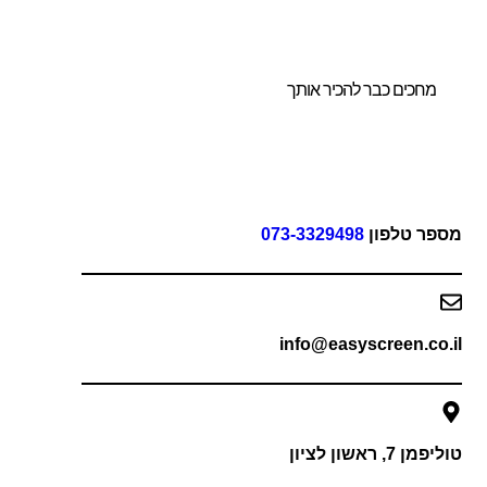
ושלם והמותאם
ורכם.
מחכים כבר להכיר אותך
פר טלפון
073-3329498
info@easyscreen.co
 7, ראשון לציון