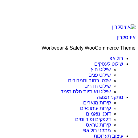
קרין
Workwear & Safety WooCommerce T
רול אפ
שילוט לעסקים
שילוט חוץ
שילוט פנים
שלטי רחוב ותמרורים
שילוט חדרים
שילוט ואותיות תלת מימד
מתקני תצוגה
קירות מוארים
קירות עיתונאים
דוכני נואמים
דלפקים ופודיומים
קירות טראס
מתקני רול אפ
עיצוב תערוכות