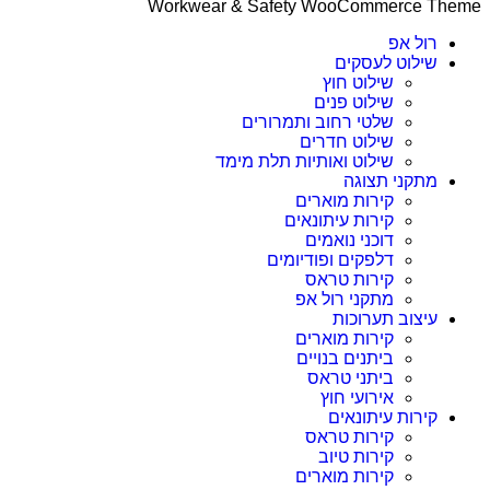
Workwear & Safety WooCommerce T
רול אפ
שילוט לעסקים
שילוט חוץ
שילוט פנים
שלטי רחוב ותמרורים
שילוט חדרים
שילוט ואותיות תלת מימד
מתקני תצוגה
קירות מוארים
קירות עיתונאים
דוכני נואמים
דלפקים ופודיומים
קירות טראס
מתקני רול אפ
עיצוב תערוכות
קירות מוארים
ביתנים בנויים
ביתני טראס
אירועי חוץ
קירות עיתונאים
קירות טראס
קירות טיוב
קירות מוארים