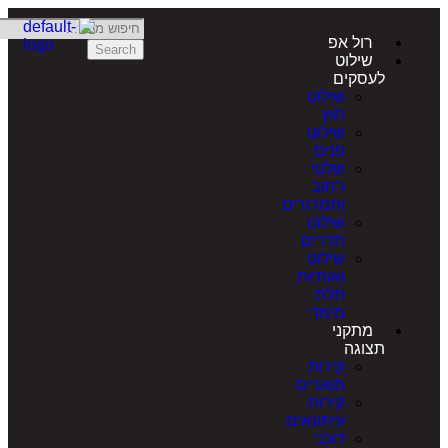
רול אפ
Search
שילוט
לעסקים
שילוט
חוץ
שילוט
פנים
שלטי
רחוב
ותמרורים
שילוט
חדרים
שילוט
ואותיות
תלת
מימד
מתקני
תצוגה
קירות
מוארים
קירות
עיתונאים
דוכני