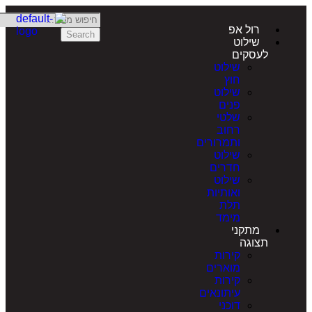
רול אפ
Search
שילוט
לעסקים
שילוט
חוץ
שילוט
פנים
שלטי
רחוב
ותמרורים
שילוט
חדרים
שילוט
ואותיות
תלת
מימד
מתקני
תצוגה
קירות
מוארים
קירות
עיתונאים
דוכני