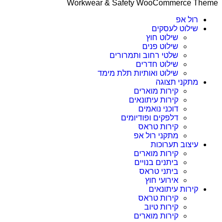
Workwear & Safety WooCommerce T
רול אפ
שילוט לעסקים
שילוט חוץ
שילוט פנים
שלטי רחוב ותמרורים
שילוט חדרים
שילוט ואותיות תלת מימד
מתקני תצוגה
קירות מוארים
קירות עיתונאים
דוכני נואמים
דלפקים ופודיומים
קירות טראס
מתקני רול אפ
עיצוב תערוכות
קירות מוארים
ביתנים בנויים
ביתני טראס
אירועי חוץ
קירות עיתונאים
קירות טראס
קירות טיוב
קירות מוארים