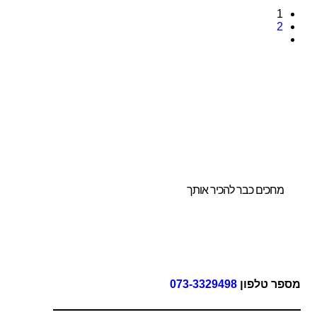
1
2
ו לנו להדריך אתכם
חירת הביתן
ושלם והמותאם
ורכם.
מחכים כבר להכיר אותך
פר טלפון
073-3329498