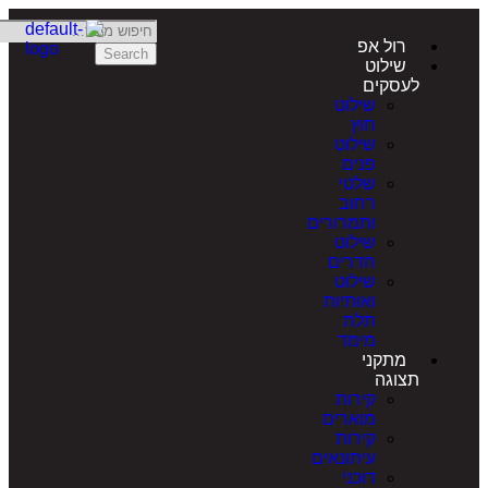
רול אפ
Search
שילוט
לעסקים
שילוט
חוץ
שילוט
פנים
שלטי
רחוב
ותמרורים
שילוט
חדרים
שילוט
ואותיות
תלת
מימד
מתקני
תצוגה
קירות
מוארים
קירות
עיתונאים
דוכני