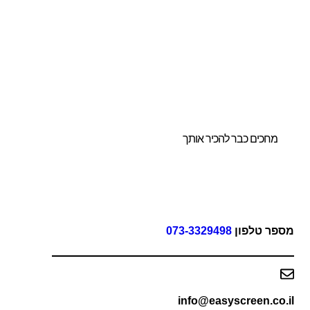
ו לנו להדריך אתכם
חירת הביתן
ושלם והמותאם
ורכם.
מחכים כבר להכיר אותך
פר טלפון
073-3329498
info@easyscreen.co