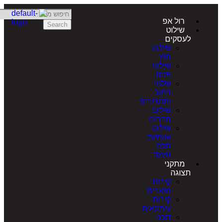
רול אפ
Search
שילוט
לעסקים
שילוט
חוץ
שילוט
פנים
שלטי
רחוב
ותמרורים
שילוט
חדרים
שילוט
ואותיות
תלת
מימד
מתקני
תצוגה
קירות
מוארים
קירות
עיתונאים
דוכני