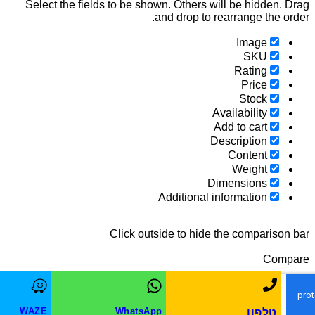
Select the fields to be shown. Others will be hidden.
and drop to rearrange the o
Image
SKU
Rating
Price
Stock
Availability
Add to cart
Description
Content
Weight
Dimensions
Additional information
Click outside to hide the compariso
Com
WAZE
WhatsApp
טלפון