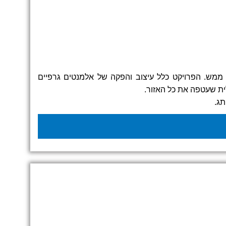
וכת CES בלאס וגאס, יצרנו עבור SK עולמות תוכן עיצוביים שהפכו את מתחם התצוגה ל-Wonderland של ממש. הפרויקט כלל עיצוב והפקה של אלמנטים גרפיים
ית שעטפה את כל האזור.
תג.