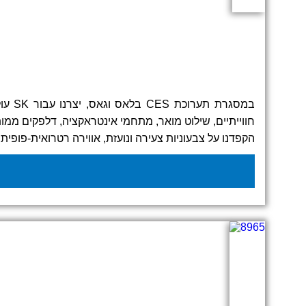
חווייתיים, שילוט מואר, מתחמי אינטראקציה, דלפקים ממו
הקפדנו על צבעוניות צעירה ונועזת, אווירה רטרואית-פופי
בפרויקט הזה הפכנו שטח תצוגה למתחם חווייתי שבלתי א