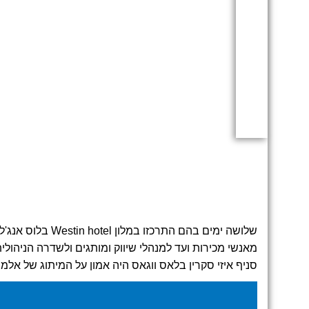
שלושה ימים בהם התרכזו במלון Westin hotel בלוס אנג'לס כל אנשי השיווק של NICE בעולם
מאנשי מכירות ועד למנהלי שיווק ומותגים ולשדרה הניהול
סניף איזי סקרין בלאס ווגאס היה אמון על המיתוג של אלמ
היכולת שלנו לנהל את זה הן מול אנשי החברה בישראל על
להרגיש בבית, גם פה, וגם שם..